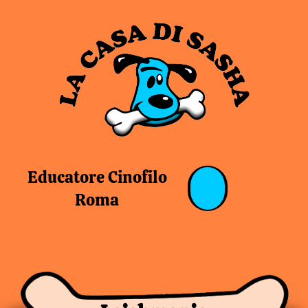
Vai
Navigazione
al
articoli
contenuto
Educatore Cinofilo
Roma