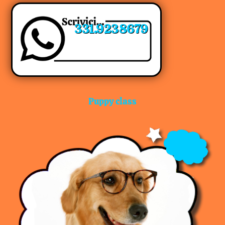
331.9238679
Puppy class